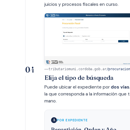
juicios y procesos fiscales en curso.
04
tributariomuni.cordoba.gob.ar
/procuracio
Elija el tipo de búsqueda
Puede ubicar el expediente por
dos vías
la que corresponda a la información que 
mano.
A
POR EXPEDIENTE
Repartición, Orden y Año