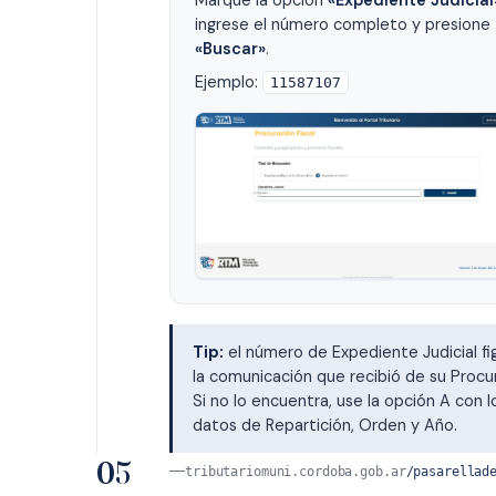
Marque la opción
«Expediente Judicial
ingrese el número completo y presione
«Buscar»
.
Ejemplo:
11587107
Tip:
el número de Expediente Judicial fi
la comunicación que recibió de su Procu
Si no lo encuentra, use la opción A con l
datos de Repartición, Orden y Año.
05
tributariomuni.cordoba.gob.ar
/pasarellad