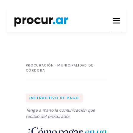
Saltar
al
Menú
contenido
EVITE ESTAFAS INFORMÁTICAS
PROCURACIÓN · MUNICIPALIDAD DE
YA SUMAMOS 10524 ARBOLES
CÓRDOBA
INSTRUCTIVO DE PAGO
Tenga a mano la comunicación que
recibió del procurador.
¿Cómo pagar
en un