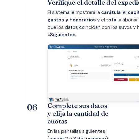
Verifique el detalle del exped
El sistema le mostrará la
carátula
, el
capi
gastos y honorarios
y el
total
a abonar.
que los datos coincidan con los suyos y h
«Siguiente»
.
Complete sus datos
06
y elija la cantidad de
cuotas
En las pantallas siguientes
(
pasos 2 y 3 del proceso
):